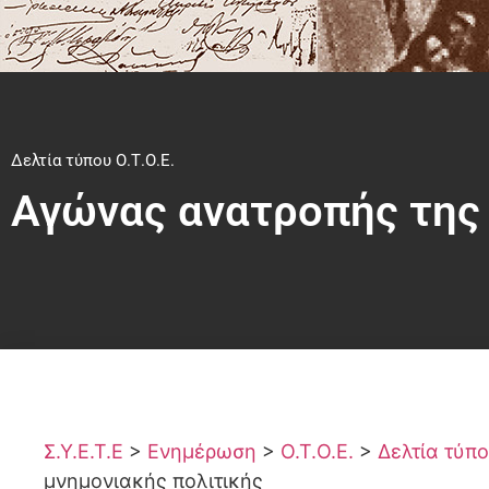
Δελτία τύπου Ο.Τ.Ο.Ε.
Αγώνας ανατροπής της 
Σ.Υ.Ε.Τ.Ε
>
Ενημέρωση
>
Ο.Τ.Ο.Ε.
>
Δελτία τύπο
μνημονιακής πολιτικής