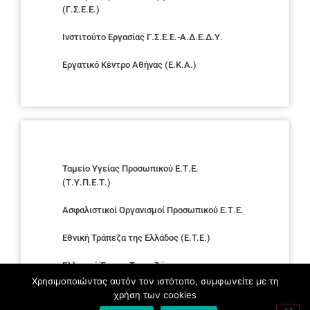
(Γ.Σ.Ε.Ε.)
Ινστιτούτο Εργασίας Γ.Σ.Ε.Ε.-Α.Δ.Ε.Δ.Υ.
Εργατικό Κέντρο Αθήνας (Ε.Κ.Α.)
Ταμείο Υγείας Προσωπικού Ε.Τ.Ε.
(Τ.Υ.Π.Ε.Τ.)
Ασφαλιστικοί Οργανισμοί Προσωπικού Ε.Τ.Ε.
Εθνική Τράπεζα της Ελλάδος (E.T.E.)
Ελληνική Ένωση Τραπεζών
Χρησιμοποιώντας αυτόν τον ιστότοπο, συμφωνείτε με τη
Σύλλογος με παιδιά Α.με.Α. εργαζομένων και
χρήση των cookies
συνταξιούχων Ε.Τ.Ε.