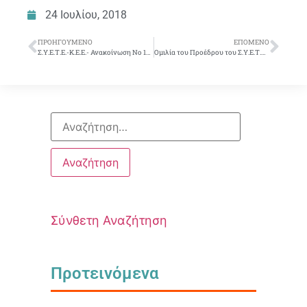
24 Ιουλίου, 2018
ΠΡΟΗΓΟΎΜΕΝΟ
ΕΠΌΜΕΝΟ
Σ.Υ.Ε.Τ.Ε.-Κ.Ε.Ε.- Ανακοίνωση Νο 14- Εκπρόσωποι στο Ταμείο Αυτασφάλειας
Ομιλία του Προέδρου του Σ.Υ.Ε.Τ.Ε. σδ Γιώργου Μότσιου στη Γενική Συνέλευση των Μετόχων της Ε.Τ.Ε.- 26.7.2018
Σύνθετη Αναζήτηση
Προτεινόμενα