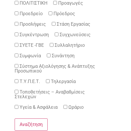
ΠΟΛΙΤΙΣΤΙΚΗ
Προαγωγές
Προεδρείο
Πρόεδρος
Προσλήψεις
Στάση Εργασίας
Συγκέντρωση
Συγχωνεύσεις
ΣΥΕΤΕ -ΓΒΕ
Συλλαλητήριο
Συμφωνία
Συνάντηση
Σύστημα Αξιολόγησης & Ανάπτυξης
Προσωπικού
Τ.Υ.Π.Ε.Τ.
Τηλεργασία
Τοποθετήσεις – Αναβαθμίσεις
Στελεχών
Υγεία & Ασφάλεια
Ωράριο