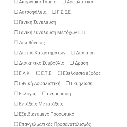
Απεργιακό Ταμείο
Ασφαλιστικά
Αυτασφάλεια
Γ.Σ.Ε.Ε.
Γενική Συνέλευση
Γενική Συνέλευση Μετόχων ΕΤΕ
Διευθύνσεις
Δίκτυο Καταστημάτων
Διοίκηση
Διοικητικό Συμβούλιο
Δράση
Ε.Α.Κ.
Ε.Τ.Ε.
Εθελούσια έξοδος
Εθνική Ασφαλιστική
Εκδήλωση
Εκλογές
ενημερωση
Εντάξεις-Μετατάξεις
Εξειδικευμένο Προσωπικό
Επαγγελματικός Προσανατολισμός