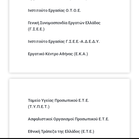
Ινστιτούτο Εργασίας Ο.Τ.Ο.Ε.
Γενική Συνομοσπονδία Εργατών Ελλάδας
(Γ.Σ.Ε.Ε.)
Ινστιτούτο Εργασίας Γ.Σ.Ε.Ε.-Α.Δ.Ε.Δ.Υ.
Εργατικό Κέντρο Αθήνας (Ε.Κ.Α.)
Ταμείο Υγείας Προσωπικού Ε.Τ.Ε.
(Τ.Υ.Π.Ε.Τ.)
Ασφαλιστικοί Οργανισμοί Προσωπικού Ε.Τ.Ε.
Εθνική Τράπεζα της Ελλάδος (E.T.E.)