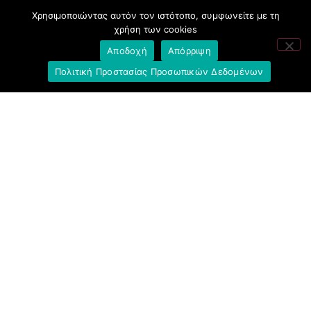
Ελληνική Ένωση Τραπεζών
Χρησιμοποιώντας αυτόν τον ιστότοπο, συμφωνείτε με τη
χρήση των cookies
Σύλλογος με παιδιά Α.με.Α. εργαζομένων και
Αποδοχή
Απόρριψη
συνταξιούχων Ε.Τ.Ε.
Πολιτική Προστασίας Προσωπικών Δεδομένων
Υπουργείο Εργασίας και Κοινωνικών
Υποθέσεων
Δημοκρατική Συνδικαλιστική Ενότητα
Εργαζομένων στην Εθνική Τράπεζα
(ΔΗ.ΣΥ.Ε.)
Ανοιχτή Γραμμή με το Συνάδελφο
Μπροστά Για Τον Συνάδελφο
Πρόταση Προοπτικής