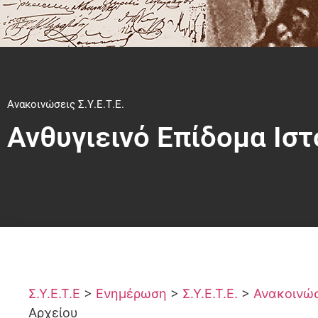
Ανακοινώσεις Σ.Υ.Ε.Τ.Ε.
Ανθυγιεινό Επίδομα Ισ
Σ.Υ.Ε.Τ.Ε
>
Ενημέρωση
>
Σ.Υ.Ε.Τ.Ε.
>
Ανακοινώσε
Αρχείου