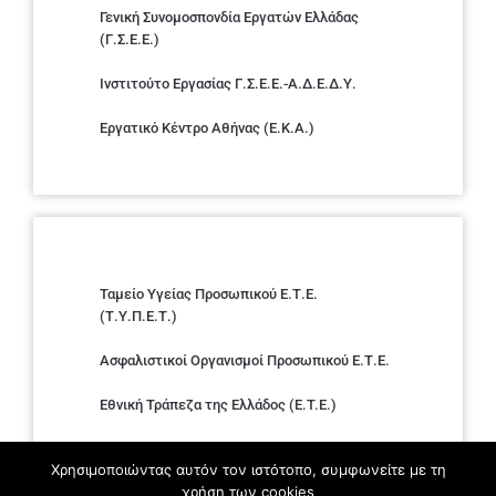
Γενική Συνομοσπονδία Εργατών Ελλάδας
(Γ.Σ.Ε.Ε.)
Ινστιτούτο Εργασίας Γ.Σ.Ε.Ε.-Α.Δ.Ε.Δ.Υ.
Εργατικό Κέντρο Αθήνας (Ε.Κ.Α.)
Ταμείο Υγείας Προσωπικού Ε.Τ.Ε.
(Τ.Υ.Π.Ε.Τ.)
Ασφαλιστικοί Οργανισμοί Προσωπικού Ε.Τ.Ε.
Εθνική Τράπεζα της Ελλάδος (E.T.E.)
Ελληνική Ένωση Τραπεζών
Χρησιμοποιώντας αυτόν τον ιστότοπο, συμφωνείτε με τη
χρήση των cookies
Σύλλογος με παιδιά Α.με.Α. εργαζομένων και