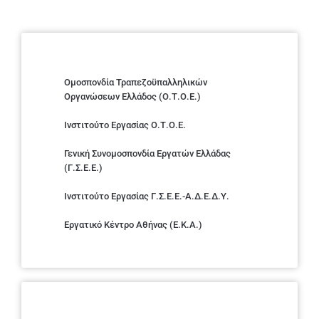
Ομοσπονδία Τραπεζοϋπαλληλικών
Οργανώσεων Ελλάδος (Ο.Τ.Ο.Ε.)
Ινστιτούτο Εργασίας Ο.Τ.Ο.Ε.
Γενική Συνομοσπονδία Εργατών Ελλάδας
(Γ.Σ.Ε.Ε.)
Ινστιτούτο Εργασίας Γ.Σ.Ε.Ε.-Α.Δ.Ε.Δ.Υ.
Εργατικό Κέντρο Αθήνας (Ε.Κ.Α.)