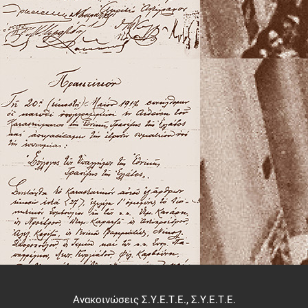
Ανακοινώσεις Σ.Υ.Ε.Τ.Ε.
,
Σ.Υ.Ε.Τ.Ε.