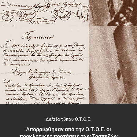
Δελτία τύπου Ο.Τ.Ο.Ε.
Απορρίφθηκαν από την Ο.Τ.Ο.Ε. οι
προκλητικές προτάσεις των Τραπεζών