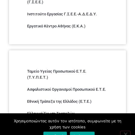
(Γ.Σ.Ε.Ε.)
Ινστιτούτο Εργασίας Γ.Σ.Ε.Ε.-Α.Δ.Ε.Δ.Υ.
Εργατικό Κέντρο Αθήνας (Ε.Κ.Α.)
Ταμείο Υγείας Προσωπικού Ε.Τ.Ε.
(Τ.Υ.Π.Ε.Τ.)
Ασφαλιστικοί Οργανισμοί Προσωπικού Ε.Τ.Ε.
Εθνική Τράπεζα της Ελλάδος (E.T.E.)
Ελληνική Ένωση Τραπεζών
Χρησιμοποιώντας αυτόν τον ιστότοπο, συμφωνείτε με τη
Σύλλογος με παιδιά Α.με.Α. εργαζομένων και
χρήση των cookies
συνταξιούχων Ε.Τ.Ε.