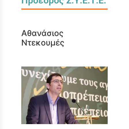
Πρόεδρος Σ.Υ.Ε.Τ.Ε.
Αθανάσιος
Ντεκουμές