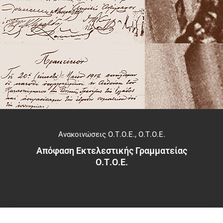
Ανακοινώσεις Ο.Τ.Ο.Ε.
,
Ο.Τ.Ο.Ε.
Απόφαση Εκτελεστικής Γραμματείας
Ο.Τ.Ο.Ε.