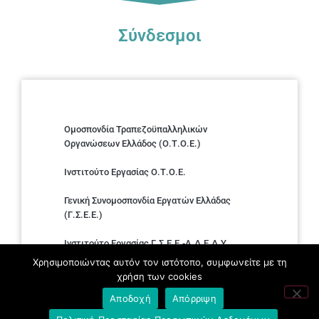
Σύνδεσμοι
Ομοσπονδία Τραπεζοϋπαλληλικών
Οργανώσεων Ελλάδος (Ο.Τ.Ο.Ε.)
Ινστιτούτο Εργασίας Ο.Τ.Ο.Ε.
Γενική Συνομοσπονδία Εργατών Ελλάδας
(Γ.Σ.Ε.Ε.)
Ινστιτούτο Εργασίας Γ.Σ.Ε.Ε.-Α.Δ.Ε.Δ.Υ.
Χρησιμοποιώντας αυτόν τον ιστότοπο, συμφωνείτε με τη
Εργατικό Κέντρο Αθήνας (Ε.Κ.Α.)
χρήση των cookies
Αποδοχή
Απόρριψη