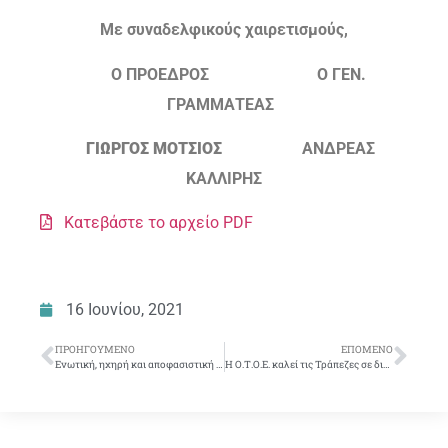
Με συναδελφικούς χαιρετισμούς,
Ο ΠΡΟΕΔΡΟΣ Ο ΓΕΝ.
ΓΡΑΜΜΑΤΕΑΣ
ΓΙΩΡΓΟΣ ΜΟΤΣΙΟΣ
ΑΝΔΡΕΑΣ
ΚΑΛΛΙΡΗΣ
Κατεβάστε το αρχείο PDF
16 Ιουνίου, 2021
ΠΡΟΗΓΟΎΜΕΝΟ
ΕΠΌΜΕΝΟ
Ενωτική, ηχηρή και αποφασιστική απάντηση των εργαζομένων και του σ.κ. στις αντεργατικές διατάξεις του εργασιακού νομοσχεδίου. Ο αγώνας συνεχίζεται!
Η Ο.Τ.Ο.Ε. καλεί τις Τράπεζες σε διαπραγμάτευση για Κλαδική Συμφωνία Ρύθμισης της Τηλεργασίας