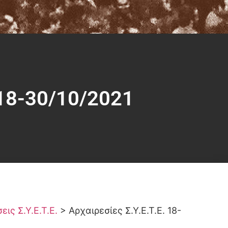
 18-30/10/2021
ις Σ.Υ.Ε.Τ.Ε.
>
Αρχαιρεσίες Σ.Υ.Ε.Τ.Ε. 18-