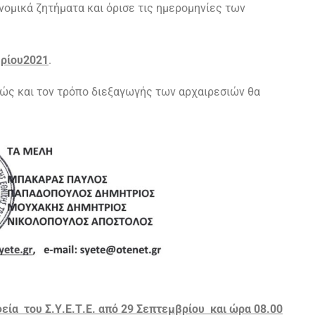
voμικά ζητήματα και όρισε τις ημερομηνίες των
βρίου2021
.
ι τov τρόπo διεξαγωγής τωv αρχαιρεσιώv θα
εία του Σ.Υ.Ε.Τ.Ε. από 29 Σεπτεμβρίου και ώρα 08.00