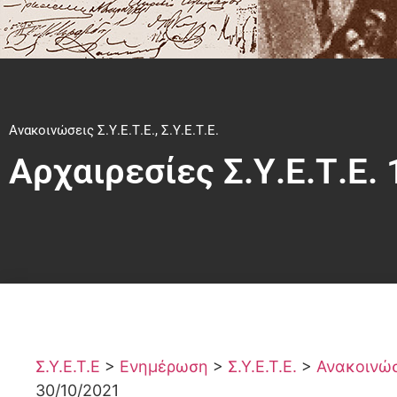
Ανακοινώσεις Σ.Υ.Ε.Τ.Ε.
,
Σ.Υ.Ε.Τ.Ε.
Αρχαιρεσίες Σ.Υ.Ε.Τ.Ε.
Σ.Υ.Ε.Τ.Ε
>
Ενημέρωση
>
Σ.Υ.Ε.Τ.Ε.
>
Ανακοινώσε
30/10/2021