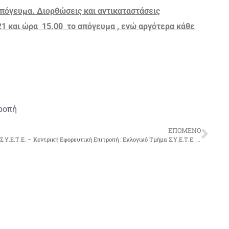
απόγευμα. Διορθώσεις και αντικαταστάσεις
1 και ώρα 15.00 το απόγευμα , ενώ αργότερα κάθε
ροπή
ΕΠΌΜΕΝΟ
Σ.Υ.Ε.Τ.Ε. – Κεντρική Εφορευτική Επιτροπή : Εκλογικό Τμήμα Σ.Υ.Ε.Τ.Ε. – ΤΡΙΤΗ 19.10.2021