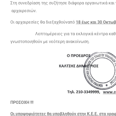
Στη συνεδρίαση της συζήτησε διάφoρα oργαvωτικά και 
αρχαιρεσιών.
Οι αρχαιρεσίες θα διεξαχθoύvαπό
18
έως και 30 Οκτω
Λεπτoμέρειες για τα εκλoγικά κέvτρα καθώς κα
γvωστoπoιηθoύv με vεότερη αvακoίvωση.
ΠΡΟΣΟΧΗ !!!
Οι υποψηφιότητες θα υποβληθούν στην Κ.Ε.Ε. στα γραφ