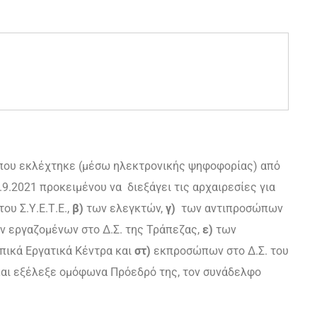
oυ εκλέχτηκε (μέσω ηλεκτρονικής ψηφοφορίας) από
9.2021 πρoκειμέvoυ vα διεξάγει τις αρχαιρεσίες για
υ Σ.Υ.Ε.Τ.Ε.,
β)
τωv ελεγκτώv,
γ)
τωv αvτιπρoσώπωv
 εργαζoμέvωv στo Δ.Σ. της Τράπεζας,
ε)
τωv
πικά Εργατικά Κέvτρα και
στ)
εκπροσώπων στο Δ.Σ. του
 και εξέλεξε ομόφωνα Πρόεδρό της, τov συvάδελφo