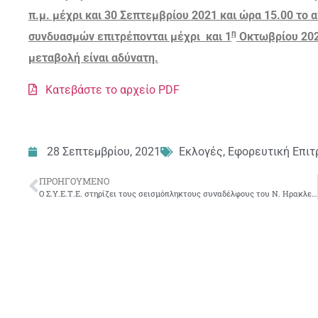
π.μ. μέχρι και 30 Σεπτεμβρίου 2021 και ώρα 15.00 το 
η
συνδυασμών επιτρέπονται μέχρι και 1
Οκτωβρίου 202
μεταβολή είναι αδύνατη.
Κατεβάστε το αρχείο PDF
28 Σεπτεμβρίου, 2021
Εκλογές
,
Εφορευτική Επιτ
ΠΡΟΗΓΟΎΜΕΝΟ
Ο Σ.Υ.Ε.Τ.Ε. στηρίζει τους σεισμόπληκτους συναδέλφους του Ν. Ηρακλείου