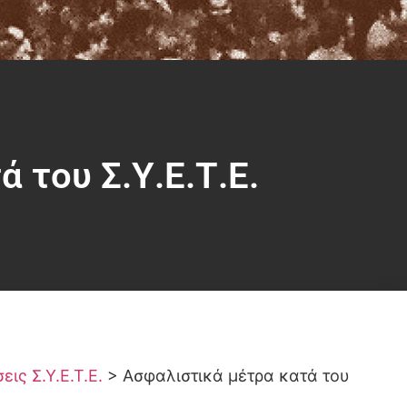
 του Σ.Υ.Ε.Τ.Ε.
ις Σ.Υ.Ε.Τ.Ε.
>
Ασφαλιστικά μέτρα κατά του