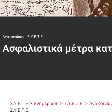
Ανακοινώσεις Σ.Υ.Ε.Τ.Ε.
Ασφαλιστικά μέτρα κατά
Σ.Υ.Ε.Τ.Ε
>
Ενημέρωση
>
Σ.Υ.Ε.Τ.Ε.
>
Ανακοινώσε
Σ.Υ.Ε.Τ.Ε.