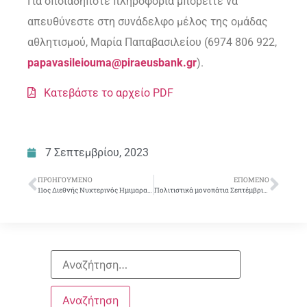
Για οποιαδήποτε πληροφορία μπορείτε να
απευθύνεστε στη συνάδελφο μέλος της ομάδας
αθλητισμού, Μαρία Παπαβασιλείου (6974 806 922,
papavasileiouma
@
piraeusbank
.
gr
).
Κατεβάστε το αρχείο PDF
7 Σεπτεμβρίου, 2023
ΠΡΟΗΓΟΎΜΕΝΟ
ΕΠΌΜΕΝΟ
11ος Διεθνής Νυχτερινός Ημιμαραθώνιος Θεσσαλονίκης Σάββατο 21 Οκτωβρίου 2023
Πολιτιστικά μονοπάτια Σεπτέμβριος – Οκτώβριος 2023