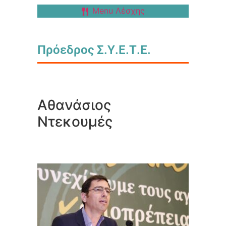
Menu Λέσχης
Πρόεδρος Σ.Υ.Ε.Τ.Ε.
Αθανάσιος
Ντεκουμές