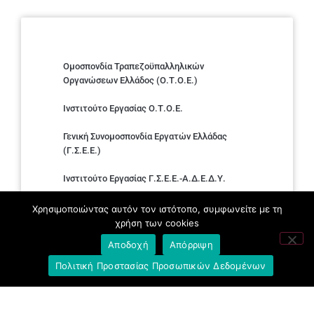
Ομοσπονδία Τραπεζοϋπαλληλικών
Οργανώσεων Ελλάδος (Ο.Τ.Ο.Ε.)
Ινστιτούτο Εργασίας Ο.Τ.Ο.Ε.
Γενική Συνομοσπονδία Εργατών Ελλάδας
(Γ.Σ.Ε.Ε.)
Ινστιτούτο Εργασίας Γ.Σ.Ε.Ε.-Α.Δ.Ε.Δ.Υ.
Εργατικό Κέντρο Αθήνας (Ε.Κ.Α.)
Χρησιμοποιώντας αυτόν τον ιστότοπο, συμφωνείτε με τη
χρήση των cookies
Αποδοχή
Απόρριψη
Πολιτική Προστασίας Προσωπικών Δεδομένων
Ταμείο Υγείας Προσωπικού Ε.Τ.Ε.