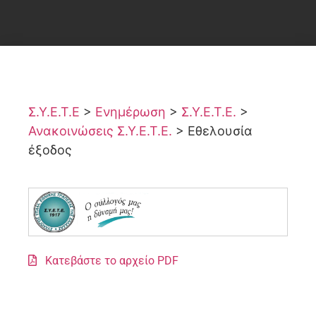
Σ.Υ.Ε.Τ.Ε
>
Ενημέρωση
>
Σ.Υ.Ε.Τ.Ε.
>
Ανακοινώσεις Σ.Υ.Ε.Τ.Ε.
>
Εθελουσία
έξοδος
Κατεβάστε το αρχείο PDF