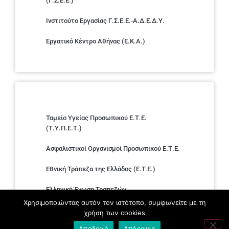
(Γ.Σ.Ε.Ε.)
Ινστιτούτο Εργασίας Γ.Σ.Ε.Ε.-Α.Δ.Ε.Δ.Υ.
Εργατικό Κέντρο Αθήνας (Ε.Κ.Α.)
Ταμείο Υγείας Προσωπικού Ε.Τ.Ε.
(Τ.Υ.Π.Ε.Τ.)
Ασφαλιστικοί Οργανισμοί Προσωπικού Ε.Τ.Ε.
Εθνική Τράπεζα της Ελλάδος (E.T.E.)
Ελληνική Ένωση Τραπεζών
Χρησιμοποιώντας αυτόν τον ιστότοπο, συμφωνείτε με τη
Σύλλογος με παιδιά Α.με.Α. εργαζομένων και
χρήση των cookies
συνταξιούχων Ε.Τ.Ε.
Αποδοχή
Απόρριψη