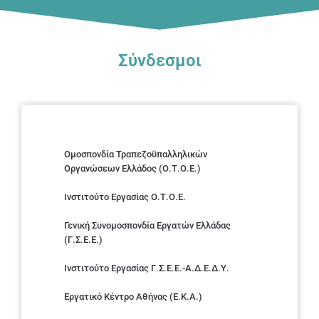
Σύνδεσμοι
Ομοσπονδία Τραπεζοϋπαλληλικών
Οργανώσεων Ελλάδος (Ο.Τ.Ο.Ε.)
Ινστιτούτο Εργασίας Ο.Τ.Ο.Ε.
Γενική Συνομοσπονδία Εργατών Ελλάδας
(Γ.Σ.Ε.Ε.)
Ινστιτούτο Εργασίας Γ.Σ.Ε.Ε.-Α.Δ.Ε.Δ.Υ.
Εργατικό Κέντρο Αθήνας (Ε.Κ.Α.)