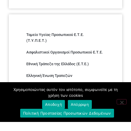
Ταμείο Υγείας Προσωπικού Ε.Τ.Ε.
(Τ.Υ.Π.Ε.Τ.)
Ασφαλιστικοί Οργανισμοί Προσωπικού Ε.Τ.Ε.
Εθνική Τράπεζα της Ελλάδος (E.T.E.)
Ελληνική Ένωση Τραπεζών
Σύλλογος με παιδιά Α.με.Α. εργαζομένων και
Χρησιμοποιώντας αυτόν τον ιστότοπο, συμφωνείτε με τη
συνταξιούχων Ε.Τ.Ε.
χρήση των cookies
Αποδοχή
Απόρριψη
Υπουργείο Εργασίας και Κοινωνικών
Υποθέσεων
Πολιτική Προστασίας Προσωπικών Δεδομένων