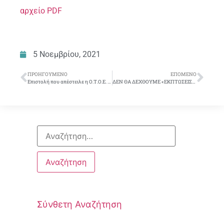
αρχείο PDF
5 Νοεμβρίου, 2021
ΠΡΟΗΓΟΎΜΕΝΟ
ΕΠΌΜΕΝΟ
Επιστολή που απέστειλε η Ο.Τ.Ο.Ε. σήμερα (3/11/21) στις Διοικήσεις των Τραπεζών και στους Υπουργούς Υγείας, Προστασίας του Πολίτη και Εργασίας, σχετικά με τα νέα μέτρα προστασίας της δημόσιας υγείας.
ΔΕΝ ΘΑ ΔΕΧΘΟΥΜΕ «ΕΚΠΤΩΣΕΙΣ» ΣΤΗΝ ΥΓΕΙΑ ΚΑΙ ΣΤΗΝ ΑΣΦΑΛΕΙΑ ΤΩΝ ΣΥΝΑΔΕΛΦΩΝ ΜΑΣ
Σύνθετη Αναζήτηση