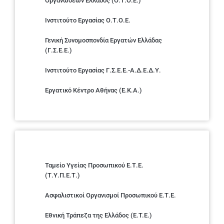
Οργανώσεων Ελλάδος (Ο.Τ.Ο.Ε.)
Ινστιτούτο Εργασίας Ο.Τ.Ο.Ε.
Γενική Συνομοσπονδία Εργατών Ελλάδας
(Γ.Σ.Ε.Ε.)
Ινστιτούτο Εργασίας Γ.Σ.Ε.Ε.-Α.Δ.Ε.Δ.Υ.
Εργατικό Κέντρο Αθήνας (Ε.Κ.Α.)
Ταμείο Υγείας Προσωπικού Ε.Τ.Ε.
(Τ.Υ.Π.Ε.Τ.)
Ασφαλιστικοί Οργανισμοί Προσωπικού Ε.Τ.Ε.
Εθνική Τράπεζα της Ελλάδος (E.T.E.)