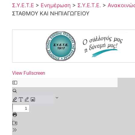
Σ.Υ.Ε.Τ.Ε
>
Ενημέρωση
>
Σ.Υ.Ε.Τ.Ε.
>
Ανακοινώσε
ΣΤΑΘΜΟΥ ΚΑΙ ΝΗΠΙΑΓΩΓΕΙΟΥ
View Fullscreen