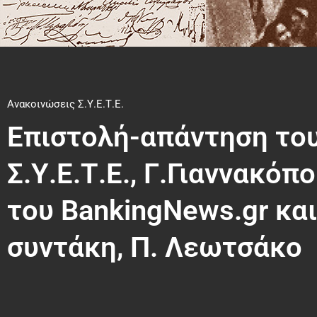
Ανακοινώσεις Σ.Υ.Ε.Τ.Ε.
Επιστολή-απάντηση το
Σ.Υ.Ε.Τ.Ε., Γ.Γιαννακό
του BankingNews.gr κα
συντάκη, Π. Λεωτσάκο