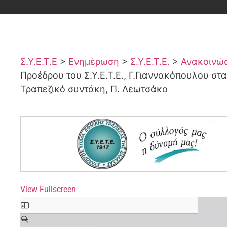
Σ.Υ.Ε.Τ.Ε
>
Ενημέρωση
>
Σ.Υ.Ε.Τ.Ε.
>
Ανακοινώσε
Προέδρου του Σ.Υ.Ε.Τ.Ε., Γ.Γιαννακόπουλου στ
Τραπεζικό συντάκη, Π. Λεωτσάκο
View Fullscreen