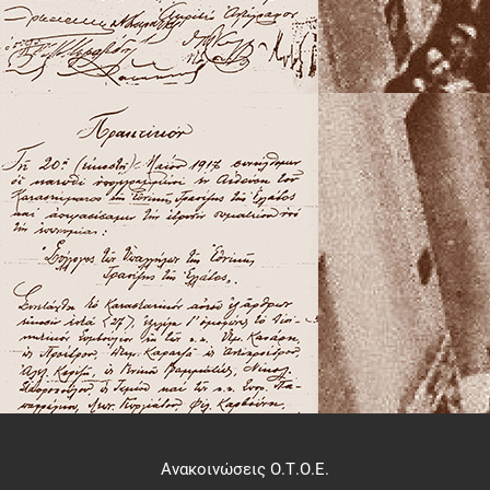
Ανακοινώσεις Ο.Τ.Ο.Ε.