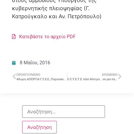
στους αρμόδιους Υπουργούς της
κυβερνητικής πλειοψηφίας (Γ.
Κατρούγκαλο και Αν. Πετρόπουλο)
Κατεβάστε το αρχείο PDF
8 Μαΐου, 2016
ΠΡΟΗΓΟΎΜΕΝΟ
ΕΠΌΜΕΝΟ
48ωρη ΑΠΕΡΓΙΑ Γ.Σ.Ε.Ε., Παρασκευή 6/5/16 & Σάββατο 7/5/2016
Ο Σ.Υ.Ε.Τ.Ε. πάει θέατρο… σε μια παράσταση από συναδέλφους αποκλειστικά για τα μέλη του