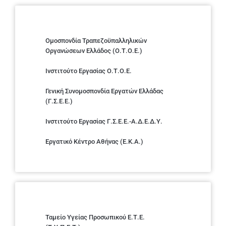
Ομοσπονδία Τραπεζοϋπαλληλικών
Οργανώσεων Ελλάδος (Ο.Τ.Ο.Ε.)
Ινστιτούτο Εργασίας Ο.Τ.Ο.Ε.
Γενική Συνομοσπονδία Εργατών Ελλάδας
(Γ.Σ.Ε.Ε.)
Ινστιτούτο Εργασίας Γ.Σ.Ε.Ε.-Α.Δ.Ε.Δ.Υ.
Εργατικό Κέντρο Αθήνας (Ε.Κ.Α.)
Ταμείο Υγείας Προσωπικού Ε.Τ.Ε.