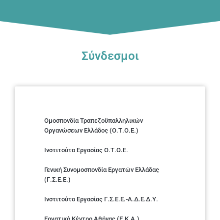
Σύνδεσμοι
Ομοσπονδία Τραπεζοϋπαλληλικών
Οργανώσεων Ελλάδος (Ο.Τ.Ο.Ε.)
Ινστιτούτο Εργασίας Ο.Τ.Ο.Ε.
Γενική Συνομοσπονδία Εργατών Ελλάδας
(Γ.Σ.Ε.Ε.)
Ινστιτούτο Εργασίας Γ.Σ.Ε.Ε.-Α.Δ.Ε.Δ.Υ.
Εργατικό Κέντρο Αθήνας (Ε.Κ.Α.)