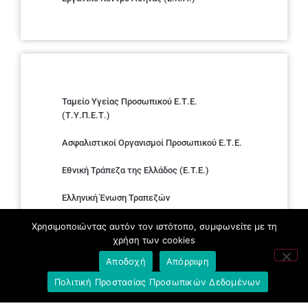
Ταμείο Υγείας Προσωπικού Ε.Τ.Ε.
(Τ.Υ.Π.Ε.Τ.)
Ασφαλιστικοί Οργανισμοί Προσωπικού Ε.Τ.Ε.
Εθνική Τράπεζα της Ελλάδος (E.T.E.)
Ελληνική Ένωση Τραπεζών
Σύλλογος με παιδιά Α.με.Α. εργαζομένων και
Χρησιμοποιώντας αυτόν τον ιστότοπο, συμφωνείτε με τη
συνταξιούχων Ε.Τ.Ε.
χρήση των cookies
Αποδοχή
Απόρριψη
Υπουργείο Εργασίας και Κοινωνικών
Υποθέσεων
Πολιτική Προστασίας Προσωπικών Δεδομένων