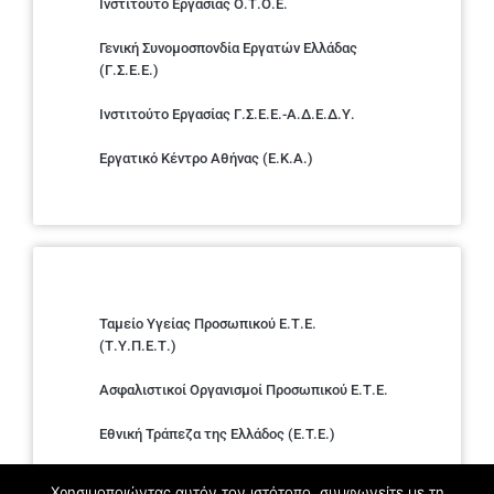
Ινστιτούτο Εργασίας Ο.Τ.Ο.Ε.
Γενική Συνομοσπονδία Εργατών Ελλάδας
(Γ.Σ.Ε.Ε.)
Ινστιτούτο Εργασίας Γ.Σ.Ε.Ε.-Α.Δ.Ε.Δ.Υ.
Εργατικό Κέντρο Αθήνας (Ε.Κ.Α.)
Ταμείο Υγείας Προσωπικού Ε.Τ.Ε.
(Τ.Υ.Π.Ε.Τ.)
Ασφαλιστικοί Οργανισμοί Προσωπικού Ε.Τ.Ε.
Εθνική Τράπεζα της Ελλάδος (E.T.E.)
Ελληνική Ένωση Τραπεζών
Χρησιμοποιώντας αυτόν τον ιστότοπο, συμφωνείτε με τη