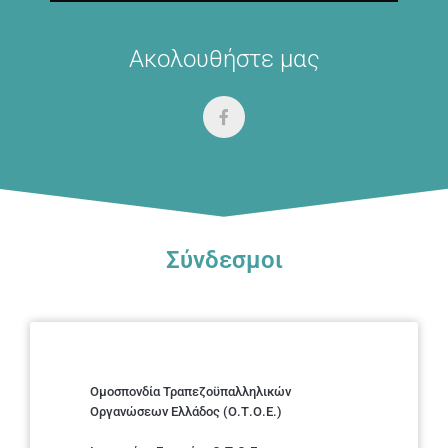
Ακολουθήστε μας
Σύνδεσμοι
Ομοσπονδία Τραπεζοϋπαλληλικών
Οργανώσεων Ελλάδος (Ο.Τ.Ο.Ε.)