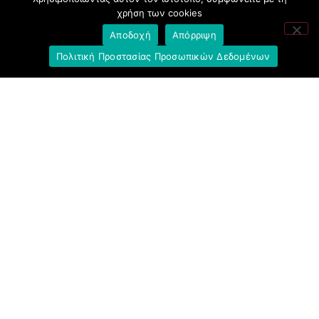
χρήση των cookies
Σύλλογος με παιδιά Α.με.Α. εργαζομένων και
συνταξιούχων Ε.Τ.Ε.
Αποδοχή
Απόρριψη
Πολιτική Προστασίας Προσωπικών Δεδομένων
Υπουργείο Εργασίας και Κοινωνικών
Υποθέσεων
Δημοκρατική Συνδικαλιστική Ενότητα
Εργαζομένων στην Εθνική Τράπεζα
(ΔΗ.ΣΥ.Ε.)
Ανοιχτή Γραμμή με το Συνάδελφο
Μπροστά Για Τον Συνάδελφο
Πρόταση Προοπτικής