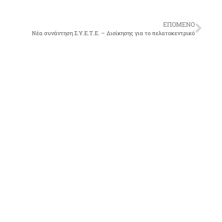
ΕΠΌΜΕΝΟ
Νέα συνάντηση Σ.Υ.Ε.Τ.Ε. – Διοίκησης για το πελατοκεντρικό