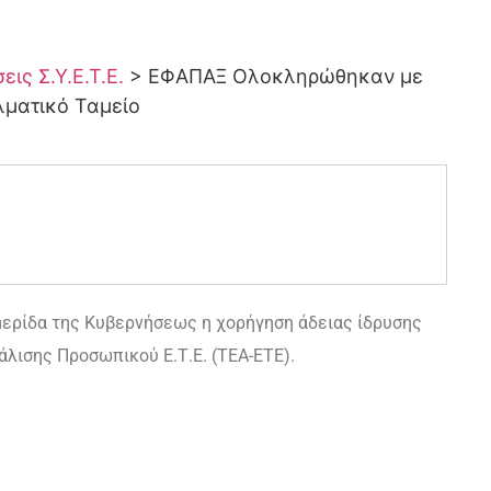
ις Σ.Υ.Ε.Τ.Ε.
>
ΕΦΑΠΑΞ Ολοκληρώθηκαν με
λματικό Ταμείο
μερίδα της Κυβερνήσεως η χορήγηση άδειας ίδρυσης
άλισης Προσωπικού Ε.Τ.Ε. (ΤΕΑ-ΕΤΕ).