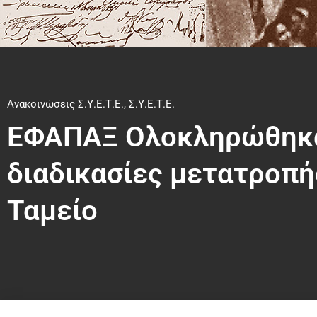
Ανακοινώσεις Σ.Υ.Ε.Τ.Ε.
,
Σ.Υ.Ε.Τ.Ε.
ΕΦΑΠΑΞ Ολοκληρώθηκαν
διαδικασίες μετατροπή
Ταμείο