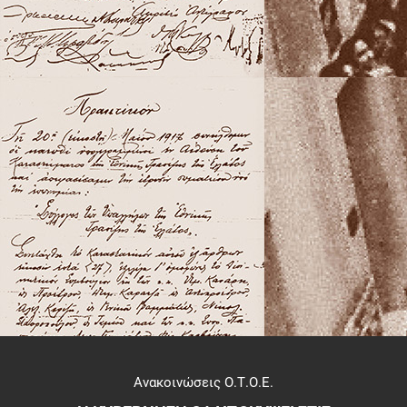
Ανακοινώσεις Ο.Τ.Ο.Ε.