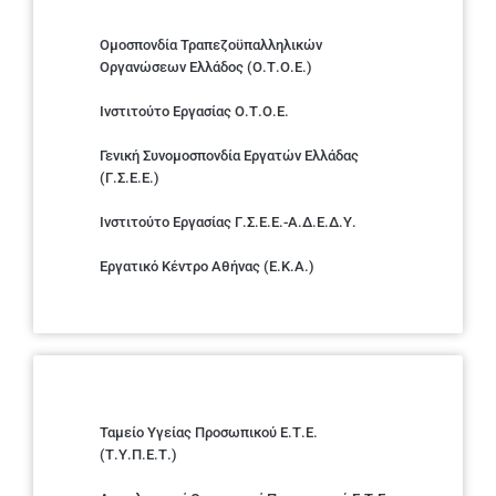
Ομοσπονδία Τραπεζοϋπαλληλικών
Οργανώσεων Ελλάδος (Ο.Τ.Ο.Ε.)
Ινστιτούτο Εργασίας Ο.Τ.Ο.Ε.
Γενική Συνομοσπονδία Εργατών Ελλάδας
(Γ.Σ.Ε.Ε.)
Ινστιτούτο Εργασίας Γ.Σ.Ε.Ε.-Α.Δ.Ε.Δ.Υ.
Εργατικό Κέντρο Αθήνας (Ε.Κ.Α.)
Ταμείο Υγείας Προσωπικού Ε.Τ.Ε.
(Τ.Υ.Π.Ε.Τ.)