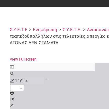
Σ.Υ.Ε.Τ.Ε
>
Ενημέρωση
>
Σ.Υ.Ε.Τ.Ε.
>
Ανακοινώσε
τραπεζοϋπαλλήλων στις τελευταίες απεργίες κ
ΑΓΩΝΑΣ ΔΕΝ ΣΤΑΜΑΤΑ
View Fullscreen