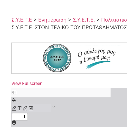
Σ.Υ.Ε.Τ.Ε
>
Ενημέρωση
>
Σ.Υ.Ε.Τ.Ε.
>
Πολιτιστι
Σ.Υ.Ε.Τ.Ε. ΣΤΟΝ ΤΕΛΙΚΟ ΤΟΥ ΠΡΩΤΑΘΛΗΜΑΤΟ
View Fullscreen