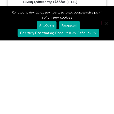
Εθνική Τράπεζα της Ελλάδος (E.T.E.)
Χρησιμοποιώντας αυτόν τον ιστότοπο, συμφωνείτε με τη
Ελληνική Ένωση Τραπεζών
χρήση των cookies
Σύλλογος με παιδιά Α.με.Α. εργαζομένων και
Αποδοχή
Απόρριψη
συνταξιούχων Ε.Τ.Ε.
Πολιτική Προστασίας Προσωπικών Δεδομένων
Υπουργείο Εργασίας και Κοινωνικών
Υποθέσεων
Δημοκρατική Συνδικαλιστική Ενότητα
Εργαζομένων στην Εθνική Τράπεζα
(ΔΗ.ΣΥ.Ε.)
Ανοιχτή Γραμμή με το Συνάδελφο
Μπροστά Για Τον Συνάδελφο