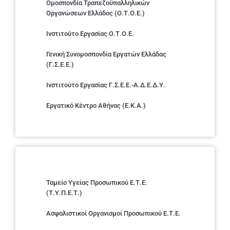
Ομοσπονδία Τραπεζοϋπαλληλικών
Οργανώσεων Ελλάδος (Ο.Τ.Ο.Ε.)
Ινστιτούτο Εργασίας Ο.Τ.Ο.Ε.
Γενική Συνομοσπονδία Εργατών Ελλάδας
(Γ.Σ.Ε.Ε.)
Ινστιτούτο Εργασίας Γ.Σ.Ε.Ε.-Α.Δ.Ε.Δ.Υ.
Εργατικό Κέντρο Αθήνας (Ε.Κ.Α.)
Ταμείο Υγείας Προσωπικού Ε.Τ.Ε.
(Τ.Υ.Π.Ε.Τ.)
Ασφαλιστικοί Οργανισμοί Προσωπικού Ε.Τ.Ε.