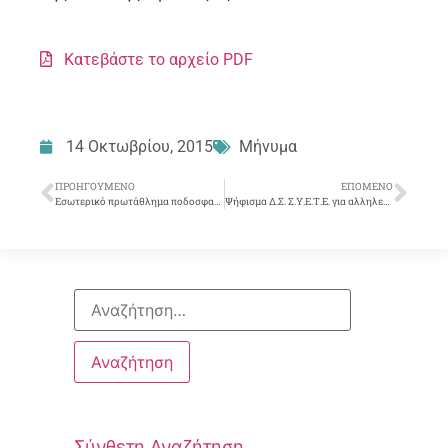
Κατεβάστε το αρχείο PDF
14 Οκτωβρίου, 2015
Μήνυμα
ΠΡΟΗΓΟΎΜΕΝΟ
ΕΠΌΜΕΝΟ
Εσωτερικό πρωτάθλημα ποδοσφαίρου Σ.Υ.Ε.Τ.Ε.
Ψήφισμα Δ.Σ. Σ.Υ.Ε.Τ.Ε. για αλληλεγγύη στους πρόσφυγες
Σύνθετη Αναζήτηση