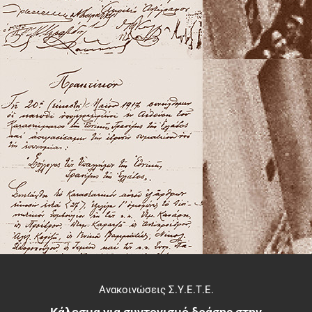
Ανακοινώσεις Σ.Υ.Ε.Τ.Ε.