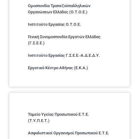
Ομοσπονδία Τραπεζοϋπαλληλικών
Οργανώσεων Ελλάδος (Ο.Τ.Ο.Ε.)
Ινστιτούτο Εργασίας Ο.Τ.Ο.Ε.
Γενική Συνομοσπονδία Εργατών Ελλάδας
(Γ.Σ.Ε.Ε.)
Ινστιτούτο Εργασίας Γ.Σ.Ε.Ε.-Α.Δ.Ε.Δ.Υ.
Εργατικό Κέντρο Αθήνας (Ε.Κ.Α.)
Ταμείο Υγείας Προσωπικού Ε.Τ.Ε.
(Τ.Υ.Π.Ε.Τ.)
Ασφαλιστικοί Οργανισμοί Προσωπικού Ε.Τ.Ε.