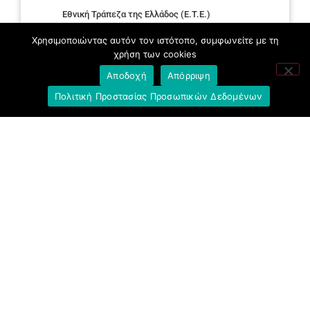
Εθνική Τράπεζα της Ελλάδος (E.T.E.)
Χρησιμοποιώντας αυτόν τον ιστότοπο, συμφωνείτε με τη
Ελληνική Ένωση Τραπεζών
χρήση των cookies
Σύλλογος με παιδιά Α.με.Α. εργαζομένων και
Αποδοχή
Απόρριψη
συνταξιούχων Ε.Τ.Ε.
Πολιτική Προστασίας Προσωπικών Δεδομένων
Υπουργείο Εργασίας και Κοινωνικών
Υποθέσεων
Δημοκρατική Συνδικαλιστική Ενότητα
Εργαζομένων στην Εθνική Τράπεζα
(ΔΗ.ΣΥ.Ε.)
Ανοιχτή Γραμμή με το Συνάδελφο