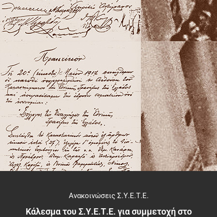
Ανακοινώσεις Σ.Υ.Ε.Τ.Ε.
Κάλεσμα του Σ.Υ.Ε.Τ.Ε. για συμμετοχή στο