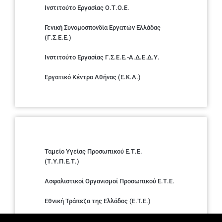
Ινστιτούτο Εργασίας Ο.Τ.Ο.Ε.
Γενική Συνομοσπονδία Εργατών Ελλάδας
(Γ.Σ.Ε.Ε.)
Ινστιτούτο Εργασίας Γ.Σ.Ε.Ε.-Α.Δ.Ε.Δ.Υ.
Εργατικό Κέντρο Αθήνας (Ε.Κ.Α.)
Ταμείο Υγείας Προσωπικού Ε.Τ.Ε.
(Τ.Υ.Π.Ε.Τ.)
Ασφαλιστικοί Οργανισμοί Προσωπικού Ε.Τ.Ε.
Εθνική Τράπεζα της Ελλάδος (E.T.E.)
Ελληνική Ένωση Τραπεζών