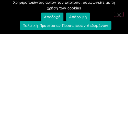
Χρησιμοποιώντας αυτόν τον ιστότοπο, συμφωνείτε με τη
χρήση των cookies
Σύλλογος με παιδιά Α.με.Α. εργαζομένων και
συνταξιούχων Ε.Τ.Ε.
Αποδοχή
Απόρριψη
Πολιτική Προστασίας Προσωπικών Δεδομένων
Υπουργείο Εργασίας και Κοινωνικών
Υποθέσεων
Δημοκρατική Συνδικαλιστική Ενότητα
Εργαζομένων στην Εθνική Τράπεζα
(ΔΗ.ΣΥ.Ε.)
Ανοιχτή Γραμμή με το Συνάδελφο
Μπροστά Για Τον Συνάδελφο
Πρόταση Προοπτικής