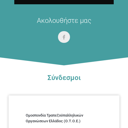
Ακολουθήστε μας
Σύνδεσμοι
Ομοσπονδία Τραπεζοϋπαλληλικών
Οργανώσεων Ελλάδος (Ο.Τ.Ο.Ε.)