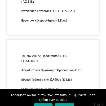
(Γ.Σ.Ε.Ε.)
Ινστιτούτο Εργασίας Γ.Σ.Ε.Ε.-Α.Δ.Ε.Δ.Υ.
Εργατικό Κέντρο Αθήνας (Ε.Κ.Α.)
Ταμείο Υγείας Προσωπικού Ε.Τ.Ε.
(Τ.Υ.Π.Ε.Τ.)
Ασφαλιστικοί Οργανισμοί Προσωπικού Ε.Τ.Ε.
Εθνική Τράπεζα της Ελλάδος (E.T.E.)
Ελληνική Ένωση Τραπεζών
Χρησιμοποιώντας αυτόν τον ιστότοπο, συμφωνείτε με τη
Σύλλογος με παιδιά Α.με.Α. εργαζομένων και
χρήση των cookies
συνταξιούχων Ε.Τ.Ε.