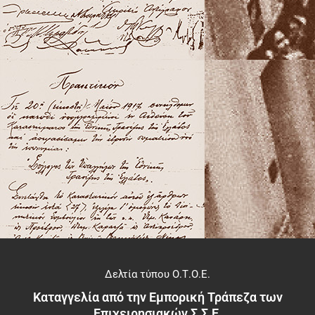
Δελτία τύπου Ο.Τ.Ο.Ε.
Καταγγελία από την Εμπορική Τράπεζα των
Επιχειρησιακών Σ.Σ.Ε.