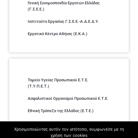
Γενική Συνομοσπονδία Εργατών Ελλάδας
(Γ.Σ.Ε.Ε.)
Ινστιτούτο Εργασίας Γ.Σ.Ε.Ε.-Α.Δ.Ε.Δ.Υ.
Εργατικό Κέντρο Αθήνας (Ε.Κ.Α.)
Ταμείο Υγείας Προσωπικού Ε.Τ.Ε.
(Τ.Υ.Π.Ε.Τ.)
Ασφαλιστικοί Οργανισμοί Προσωπικού Ε.Τ.Ε.
Εθνική Τράπεζα της Ελλάδος (E.T.E.)
Ελληνική Ένωση Τραπεζών
Χρησιμοποιώντας αυτόν τον ιστότοπο, συμφωνείτε με τη
χρήση των cookies
Σύλλογος με παιδιά Α.με.Α. εργαζομένων και