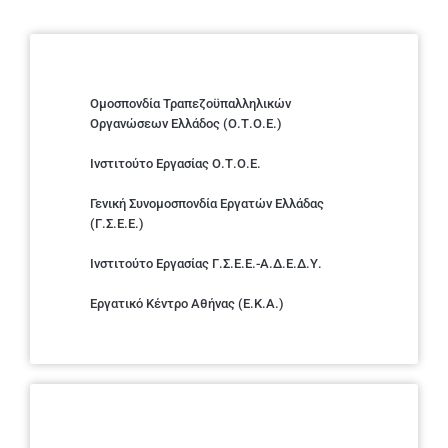
Ομοσπονδία Τραπεζοϋπαλληλικών
Οργανώσεων Ελλάδος (Ο.Τ.Ο.Ε.)
Ινστιτούτο Εργασίας Ο.Τ.Ο.Ε.
Γενική Συνομοσπονδία Εργατών Ελλάδας
(Γ.Σ.Ε.Ε.)
Ινστιτούτο Εργασίας Γ.Σ.Ε.Ε.-Α.Δ.Ε.Δ.Υ.
Εργατικό Κέντρο Αθήνας (Ε.Κ.Α.)