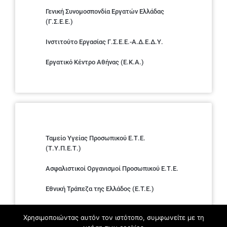
Γενική Συνομοσπονδία Εργατών Ελλάδας
(Γ.Σ.Ε.Ε.)
Ινστιτούτο Εργασίας Γ.Σ.Ε.Ε.-Α.Δ.Ε.Δ.Υ.
Εργατικό Κέντρο Αθήνας (Ε.Κ.Α.)
Ταμείο Υγείας Προσωπικού Ε.Τ.Ε.
(Τ.Υ.Π.Ε.Τ.)
Ασφαλιστικοί Οργανισμοί Προσωπικού Ε.Τ.Ε.
Εθνική Τράπεζα της Ελλάδος (E.T.E.)
Ελληνική Ένωση Τραπεζών
Χρησιμοποιώντας αυτόν τον ιστότοπο, συμφωνείτε με τη