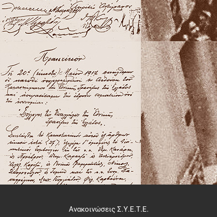
Ανακοινώσεις Σ.Υ.Ε.Τ.Ε.