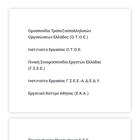
Ομοσπονδία Τραπεζοϋπαλληλικών
Οργανώσεων Ελλάδος (Ο.Τ.Ο.Ε.)
Ινστιτούτο Εργασίας Ο.Τ.Ο.Ε.
Γενική Συνομοσπονδία Εργατών Ελλάδας
(Γ.Σ.Ε.Ε.)
Ινστιτούτο Εργασίας Γ.Σ.Ε.Ε.-Α.Δ.Ε.Δ.Υ.
Εργατικό Κέντρο Αθήνας (Ε.Κ.Α.)