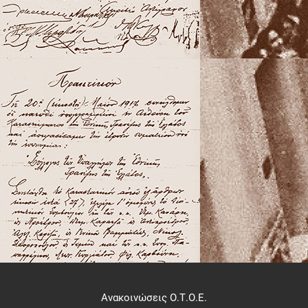
Ανακοινώσεις Ο.Τ.Ο.Ε.