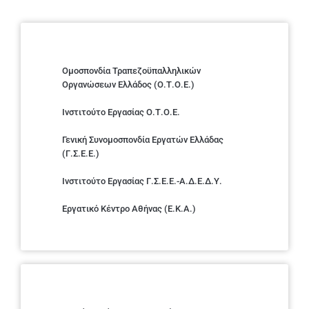
Ομοσπονδία Τραπεζοϋπαλληλικών
Οργανώσεων Ελλάδος (Ο.Τ.Ο.Ε.)
Ινστιτούτο Εργασίας Ο.Τ.Ο.Ε.
Γενική Συνομοσπονδία Εργατών Ελλάδας
(Γ.Σ.Ε.Ε.)
Ινστιτούτο Εργασίας Γ.Σ.Ε.Ε.-Α.Δ.Ε.Δ.Υ.
Εργατικό Κέντρο Αθήνας (Ε.Κ.Α.)