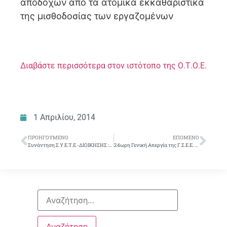
αποδοχών από τα ατομικά εκκαθαριστικά
της μισθοδοσίας των εργαζομένων
Διαβάστε περισσότερα στον ιστότοπο της Ο.Τ.Ο.Ε.
1 Απριλίου, 2014
ΠΡΟΗΓΟΎΜΕΝΟ
ΕΠΌΜΕΝΟ
Συνάντηση Σ.Υ.Ε.Τ.Ε.-ΔΙΟΙΚΗΣΗΣ : Υπερωρίες -Προσλήψεις-Οδοιπορικά-Προαγωγές- Τοποθετήσεις- Μετατάξεις
24ωρη Γενική Απεργία της Γ.Σ.Ε.Ε. Τετάρτη 9 Απριλίου 2014