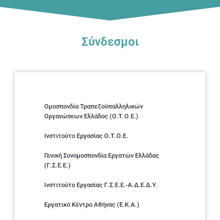
Σύνδεσμοι
Ομοσπονδία Τραπεζοϋπαλληλικών
Οργανώσεων Ελλάδος (Ο.Τ.Ο.Ε.)
Ινστιτούτο Εργασίας Ο.Τ.Ο.Ε.
Γενική Συνομοσπονδία Εργατών Ελλάδας
(Γ.Σ.Ε.Ε.)
Ινστιτούτο Εργασίας Γ.Σ.Ε.Ε.-Α.Δ.Ε.Δ.Υ.
Εργατικό Κέντρο Αθήνας (Ε.Κ.Α.)