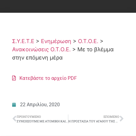
Σ.Υ.Ε.Τ.Ε
>
Ενημέρωση
>
Ο.Τ.Ο.Ε.
>
Ανακοινώσεις Ο.Τ.Ο.Ε.
>
Με το βλέμμα
στην επόμενη μέρα
Κατεβάστε το αρχείο PDF
22 Απριλίου, 2020
ΠΡΟΗΓΟΎΜΕΝΟ
ΕΠΌΜΕΝΟ
ΣΥΝΕΧΙΖΟΥΜΕ ΜΕ ΑΤΟΜΙΚΗ ΚΑΙ ΣΥΛΛΟΓΙΚΗ ΑΛΛΗΛΕΓΓΥΗ ΝΑ ΖΟΥΜΕ, ΝΑ ΕΠΙΚΟΙΝΩΝΟΥΜΕ ΚΑΙ ΝΑ ΕΡΓΑΖΟΜΑΣΤΕ
Η ΠΡΟΣΤΑΣΙΑ ΤΟΥ ΑΓΑΘΟΥ ΤΗΣ ΥΓΕΙΑΣ ΠΡΩΤΗ ΜΑΣ ΠΡΟΤΕΡΑΙΟΤΗΤΑ. Ο Σ.Υ.Ε.Τ.Ε. ΣΥΣΤΗΜΑΤΙΚΑ ΠΑΡΑΚΑΛΟΥΘΕΙ ΤΗΝ ΚΡΙΣΙΜΗ ΚΑΤΑΣΤΑΣΗ ΚΑΙ ΠΑΡΕΜΒΑΙΝΕΙ ΑΠΟΤΕΛΕΣΜΑΣΤΙΚΑ