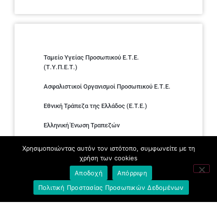
Ταμείο Υγείας Προσωπικού Ε.Τ.Ε.
(Τ.Υ.Π.Ε.Τ.)
Ασφαλιστικοί Οργανισμοί Προσωπικού Ε.Τ.Ε.
Εθνική Τράπεζα της Ελλάδος (E.T.E.)
Ελληνική Ένωση Τραπεζών
Σύλλογος με παιδιά Α.με.Α. εργαζομένων και
Χρησιμοποιώντας αυτόν τον ιστότοπο, συμφωνείτε με τη
συνταξιούχων Ε.Τ.Ε.
χρήση των cookies
Αποδοχή
Απόρριψη
Υπουργείο Εργασίας και Κοινωνικών
Υποθέσεων
Πολιτική Προστασίας Προσωπικών Δεδομένων