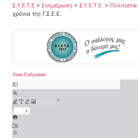
Σ.Υ.Ε.Τ.Ε
>
Ενημέρωση
>
Σ.Υ.Ε.Τ.Ε.
>
Πολιτιστι
χρόνια της Γ.Σ.Ε.Ε.
View Fullscreen