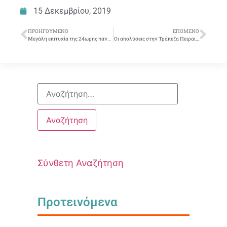
15 Δεκεμβρίου, 2019
ΠΡΟΗΓΟΎΜΕΝΟ
ΕΠΌΜΕΝΟ
Μεγάλη επιτυχία της 24ωρης παντραπεζικής απεργίας H Τράπεζα Πειραιώς επιμένει στις απολύσεις Ο αγώνας μας συνεχίζεται
Οι απολύσεις στην Τράπεζα Πειραιώς μας αφορούν όλους. Ο αγώνας μας συνεχίζεται
Σύνθετη Αναζήτηση
Προτεινόμενα