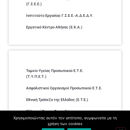
(Γ.Σ.Ε.Ε.)
Ινστιτούτο Εργασίας Γ.Σ.Ε.Ε.-Α.Δ.Ε.Δ.Υ.
Εργατικό Κέντρο Αθήνας (Ε.Κ.Α.)
Ταμείο Υγείας Προσωπικού Ε.Τ.Ε.
(Τ.Υ.Π.Ε.Τ.)
Ασφαλιστικοί Οργανισμοί Προσωπικού Ε.Τ.Ε.
Εθνική Τράπεζα της Ελλάδος (E.T.E.)
Ελληνική Ένωση Τραπεζών
Χρησιμοποιώντας αυτόν τον ιστότοπο, συμφωνείτε με τη
Σύλλογος με παιδιά Α.με.Α. εργαζομένων και
χρήση των cookies
συνταξιούχων Ε.Τ.Ε.