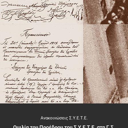
Ανακοινώσεις Σ.Υ.Ε.Τ.Ε.
Ομιλία του Προέδρου του Σ.Υ.Ε.Τ.Ε. στη Γ.Σ.