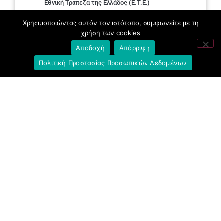
Εθνική Τράπεζα της Ελλάδος (E.T.E.)
Ελληνική Ένωση Τραπεζών
Χρησιμοποιώντας αυτόν τον ιστότοπο, συμφωνείτε με τη
χρήση των cookies
Σύλλογος με παιδιά Α.με.Α. εργαζομένων και
Αποδοχή
Απόρριψη
συνταξιούχων Ε.Τ.Ε.
Πολιτική Προστασίας Προσωπικών Δεδομένων
Υπουργείο Εργασίας και Κοινωνικών
Υποθέσεων
Δημοκρατική Συνδικαλιστική Ενότητα
Εργαζομένων στην Εθνική Τράπεζα
(ΔΗ.ΣΥ.Ε.)
Ανοιχτή Γραμμή με το Συνάδελφο
Μπροστά Για Τον Συνάδελφο