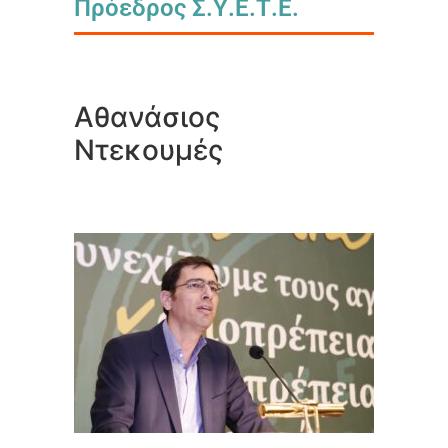
Πρόεδρος Σ.Υ.Ε.Τ.Ε.
Αθανάσιος
Ντεκουμές