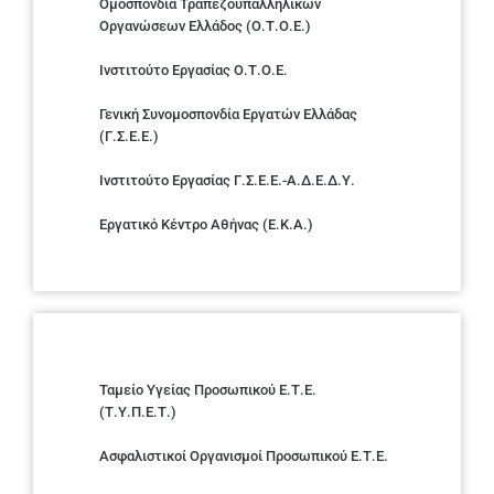
Ομοσπονδία Τραπεζοϋπαλληλικών
Οργανώσεων Ελλάδος (Ο.Τ.Ο.Ε.)
Ινστιτούτο Εργασίας Ο.Τ.Ο.Ε.
Γενική Συνομοσπονδία Εργατών Ελλάδας
(Γ.Σ.Ε.Ε.)
Ινστιτούτο Εργασίας Γ.Σ.Ε.Ε.-Α.Δ.Ε.Δ.Υ.
Εργατικό Κέντρο Αθήνας (Ε.Κ.Α.)
Ταμείο Υγείας Προσωπικού Ε.Τ.Ε.
(Τ.Υ.Π.Ε.Τ.)
Ασφαλιστικοί Οργανισμοί Προσωπικού Ε.Τ.Ε.