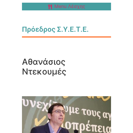
Menu Λέσχης
Πρόεδρος Σ.Υ.Ε.Τ.Ε.
Αθανάσιος
Ντεκουμές