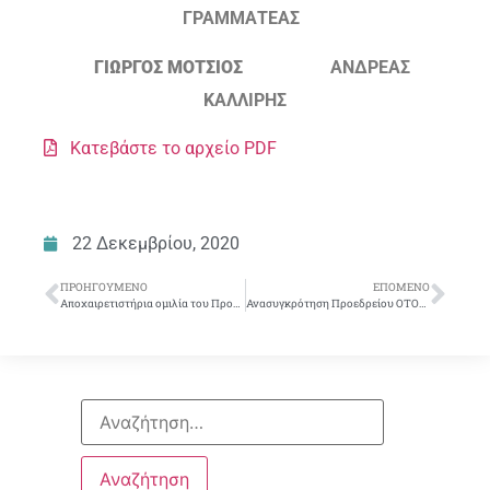
ΓΡΑΜΜΑΤΕΑΣ
ΓΙΩΡΓΟΣ ΜΟΤΣΙΟΣ
ΑΝΔΡΕΑΣ
ΚΑΛΛΙΡΗΣ
Κατεβάστε το αρχείο PDF
22 Δεκεμβρίου, 2020
ΠΡΟΗΓΟΎΜΕΝΟ
ΕΠΌΜΕΝΟ
Αποχαιρετιστήρια ομιλία του Προέδρου της Ο.Τ.Ο.Ε. Σταύρου Κούκου
Ανασυγκρότηση Προεδρείου ΟΤΟΕ Νέος Πρόεδρος της ΟΤΟΕ ο σ. Γιώργος Μότσιος Νέος Γενικός Γραμματέας της ΟΤΟΕ ο σ. Ανδρέας Καλλίρης