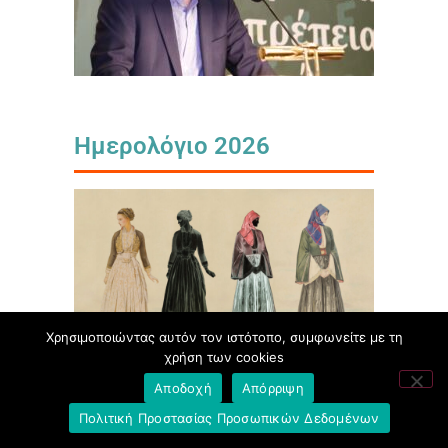
Ημερολόγιο 2026
Χρησιμοποιώντας αυτόν τον ιστότοπο, συμφωνείτε με τη
χρήση των cookies
Αποδοχή
Απόρριψη
Πολιτική Προστασίας Προσωπικών Δεδομένων
Αρχείο Ημερολογίων