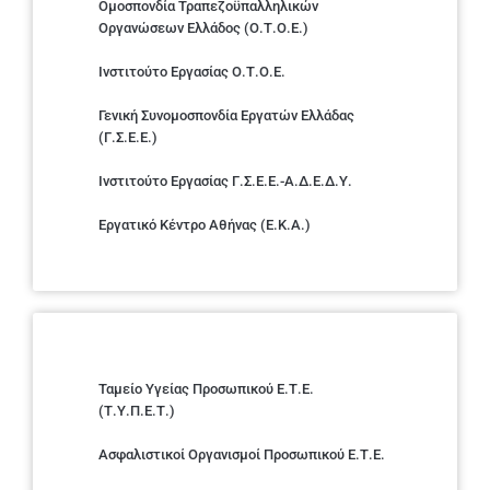
Ομοσπονδία Τραπεζοϋπαλληλικών
Οργανώσεων Ελλάδος (Ο.Τ.Ο.Ε.)
Ινστιτούτο Εργασίας Ο.Τ.Ο.Ε.
Γενική Συνομοσπονδία Εργατών Ελλάδας
(Γ.Σ.Ε.Ε.)
Ινστιτούτο Εργασίας Γ.Σ.Ε.Ε.-Α.Δ.Ε.Δ.Υ.
Εργατικό Κέντρο Αθήνας (Ε.Κ.Α.)
Ταμείο Υγείας Προσωπικού Ε.Τ.Ε.
(Τ.Υ.Π.Ε.Τ.)
Ασφαλιστικοί Οργανισμοί Προσωπικού Ε.Τ.Ε.