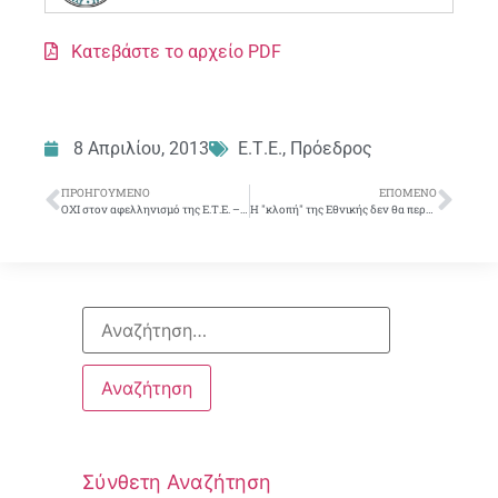
Κατεβάστε το αρχείο PDF
8 Απριλίου, 2013
Ε.Τ.Ε.
,
Πρόεδρος
ΠΡΟΗΓΟΎΜΕΝΟ
ΕΠΌΜΕΝΟ
ΟΧΙ στον αφελληνισμό της Ε.Τ.Ε. – Διαβάστε αναλυτικά όλη τη συνέντευξη τύπου που παραχώρησε ο Πρόεδρος του Σ.Υ.Ε.Τ.Ε. στις 9/4/2013
Η "κλοπή" της Εθνικής δεν θα περάσει…
Σύνθετη Αναζήτηση