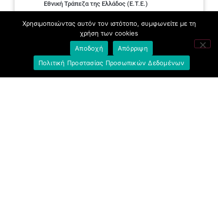
Εθνική Τράπεζα της Ελλάδος (E.T.E.)
Χρησιμοποιώντας αυτόν τον ιστότοπο, συμφωνείτε με τη
Ελληνική Ένωση Τραπεζών
χρήση των cookies
Σύλλογος με παιδιά Α.με.Α. εργαζομένων και
Αποδοχή
Απόρριψη
συνταξιούχων Ε.Τ.Ε.
Πολιτική Προστασίας Προσωπικών Δεδομένων
Υπουργείο Εργασίας και Κοινωνικών
Υποθέσεων
Δημοκρατική Συνδικαλιστική Ενότητα
Εργαζομένων στην Εθνική Τράπεζα
(ΔΗ.ΣΥ.Ε.)
Ανοιχτή Γραμμή με το Συνάδελφο
Μπροστά Για Τον Συνάδελφο