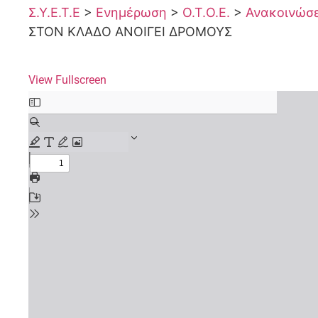
Σ.Υ.Ε.Τ.Ε
>
Ενημέρωση
>
Ο.Τ.Ο.Ε.
>
Ανακοινώσει
ΣΤΟΝ ΚΛΑΔΟ ΑΝΟΙΓΕΙ ΔΡΟΜΟΥΣ
View Fullscreen