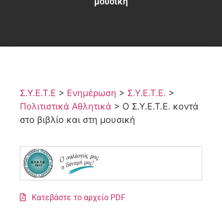
μουσική
Σ.Υ.Ε.Τ.Ε
>
Ενημέρωση
>
Σ.Υ.Ε.Τ.Ε.
>
Πολιτιστικά Αθλητικά
>
Ο Σ.Υ.Ε.Τ.Ε. κοντά
στο βιβλίο και στη μουσική
Κατεβάστε το αρχείο PDF