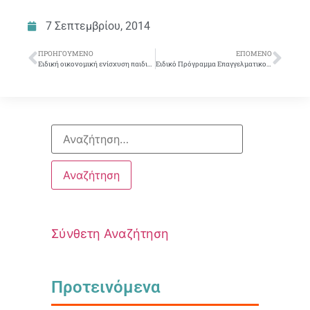
7 Σεπτεμβρίου, 2014
ΠΡΟΗΓΟΎΜΕΝΟ
ΕΠΌΜΕΝΟ
Ειδική οικονομική ενίσχυση παιδιών συναδέλφων που εισάγονται σε ΑΕΙ ή ΤΕΙ μακριά από τον τόπο διαμονής τους
Ειδικό Πρόγραμμα Επαγγελματικού Προσανατολισμού και Συμβουλευτικής
Σύνθετη Αναζήτηση
Προτεινόμενα