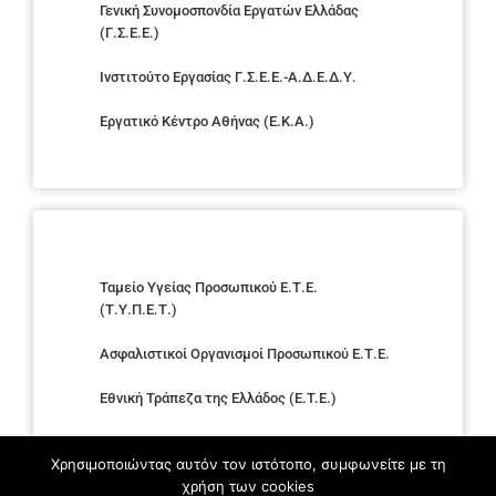
Γενική Συνομοσπονδία Εργατών Ελλάδας
(Γ.Σ.Ε.Ε.)
Ινστιτούτο Εργασίας Γ.Σ.Ε.Ε.-Α.Δ.Ε.Δ.Υ.
Εργατικό Κέντρο Αθήνας (Ε.Κ.Α.)
Ταμείο Υγείας Προσωπικού Ε.Τ.Ε.
(Τ.Υ.Π.Ε.Τ.)
Ασφαλιστικοί Οργανισμοί Προσωπικού Ε.Τ.Ε.
Εθνική Τράπεζα της Ελλάδος (E.T.E.)
Ελληνική Ένωση Τραπεζών
Χρησιμοποιώντας αυτόν τον ιστότοπο, συμφωνείτε με τη
χρήση των cookies
Σύλλογος με παιδιά Α.με.Α. εργαζομένων και