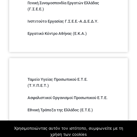
Γενική Συνομοσπονδία Εργατών Ελλάδας
(Γ.Σ.Ε.Ε.)
Ινστιτούτο Εργασίας Γ.Σ.Ε.Ε.-Α.Δ.Ε.Δ.Υ.
Εργατικό Κέντρο Αθήνας (Ε.Κ.Α.)
Ταμείο Υγείας Προσωπικού Ε.Τ.Ε.
(Τ.Υ.Π.Ε.Τ.)
Ασφαλιστικοί Οργανισμοί Προσωπικού Ε.Τ.Ε.
Εθνική Τράπεζα της Ελλάδος (E.T.E.)
Ελληνική Ένωση Τραπεζών
Χρησιμοποιώντας αυτόν τον ιστότοπο, συμφωνείτε με τη
χρήση των cookies
Σύλλογος με παιδιά Α.με.Α. εργαζομένων και