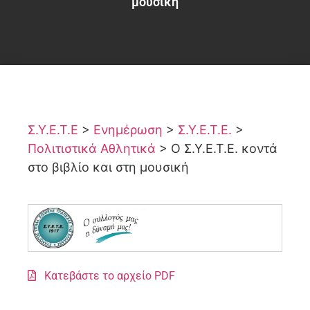
μουσική
Σ.Υ.Ε.Τ.Ε
>
Ενημέρωση
>
Σ.Υ.Ε.Τ.Ε.
>
Πολιτιστικά Αθλητικά
>
Ο Σ.Υ.Ε.Τ.Ε. κοντά
στο βιβλίο και στη μουσική
Κατεβάστε το αρχείο PDF