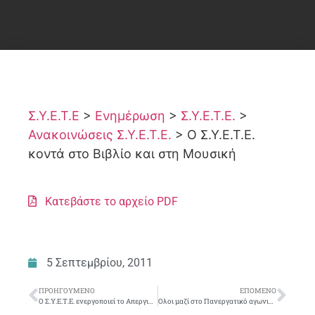
Σ.Υ.Ε.Τ.Ε
>
Ενημέρωση
>
Σ.Υ.Ε.Τ.Ε.
>
Ανακοινώσεις Σ.Υ.Ε.Τ.Ε.
>
Ο Σ.Υ.Ε.Τ.Ε.
κοντά στο Βιβλίο και στη Μουσική
Κατεβάστε το αρχείο PDF
5 Σεπτεμβρίου, 2011
ΠΡΟΗΓΟΎΜΕΝΟ
ΕΠΌΜΕΝΟ
Ο Σ.Υ.Ε.Τ.Ε. ενεργοποιεί το Απεργιακό Ταμείο στηρίζοντας τους συναδέλφους απεργούς
Ολοι μαζί στο Πανεργατικό αγωνιστικό συλλαλητήριο της Θεσσαλονίκης το Σάββατο 10 Σεπτέμβρη 2011