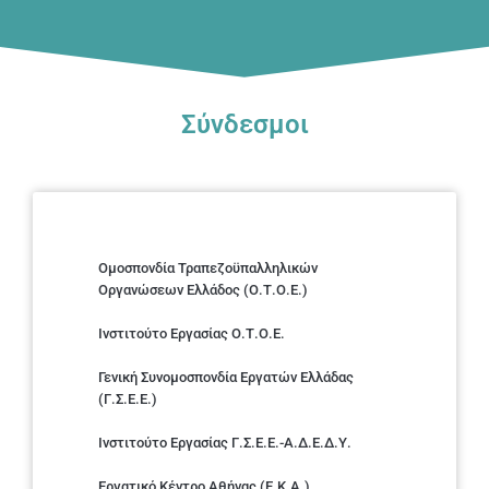
Σύνδεσμοι
Ομοσπονδία Τραπεζοϋπαλληλικών
Οργανώσεων Ελλάδος (Ο.Τ.Ο.Ε.)
Ινστιτούτο Εργασίας Ο.Τ.Ο.Ε.
Γενική Συνομοσπονδία Εργατών Ελλάδας
(Γ.Σ.Ε.Ε.)
Ινστιτούτο Εργασίας Γ.Σ.Ε.Ε.-Α.Δ.Ε.Δ.Υ.
Εργατικό Κέντρο Αθήνας (Ε.Κ.Α.)