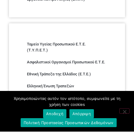
Ταμείο Υγείας Προσωπικού Ε.Τ.Ε.
(Τ.Υ.Π.Ε.Τ.)
Ασφαλιστικοί Οργανισμοί Προσωπικού Ε.Τ.Ε.
Εθνική Τράπεζα της Ελλάδος (E.T.E.)
Ελληνική Ένωση Τραπεζών
Σύλλογος με παιδιά Α.με.Α. εργαζομένων και
Χρησιμοποιώντας αυτόν τον ιστότοπο, συμφωνείτε με τη
συνταξιούχων Ε.Τ.Ε.
χρήση των cookies
Αποδοχή
Απόρριψη
Υπουργείο Εργασίας και Κοινωνικών
Υποθέσεων
Πολιτική Προστασίας Προσωπικών Δεδομένων