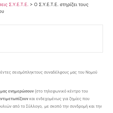
ις Σ.Υ.Ε.Τ.Ε.
>
Ο Σ.Υ.Ε.Τ.Ε. στηρίζει τους
ου
ληγέντες σεισμόπληκτους συναδέλφους μας του Νομού
 μας ενημερώσουν
(στο τηλεφωνικό κέντρο του
αντιμετωπίζουν
και ενδεχομένως για ζημίες που
ουλιών από το Σύλλογο, με σκοπό την συνδρομή και την