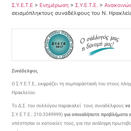
Σ.Υ.Ε.Τ.Ε
>
Ενημέρωση
>
Σ.Υ.Ε.Τ.Ε.
>
Ανακοινώσε
σεισμόπληκτους συναδέλφους του Ν. Ηρακλεί
Συνάδελφοι,
Ο Σ.Υ.Ε.Τ.Ε., εκφράζει τη συμπαράστασή του στους π
Ηρακλείου.
Το Δ.Σ. του συλλόγου παρακαλεί τους συναδέλφους
να
Σ.Υ.Ε.Τ.Ε.: 210-3349999)
για οποιαδήποτε προβλήματα 
υπέστησαν οι κατοικίες τους, για την ανάληψη πρωτοβ