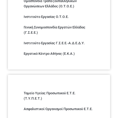
Ομοσπονδία Τραπεζοϋπαλληλικών
Οργανώσεων Ελλάδος (Ο.Τ.Ο.Ε.)
Ινστιτούτο Εργασίας Ο.Τ.Ο.Ε.
Γενική Συνομοσπονδία Εργατών Ελλάδας
(Γ.Σ.Ε.Ε.)
Ινστιτούτο Εργασίας Γ.Σ.Ε.Ε.-Α.Δ.Ε.Δ.Υ.
Εργατικό Κέντρο Αθήνας (Ε.Κ.Α.)
Ταμείο Υγείας Προσωπικού Ε.Τ.Ε.
(Τ.Υ.Π.Ε.Τ.)
Ασφαλιστικοί Οργανισμοί Προσωπικού Ε.Τ.Ε.