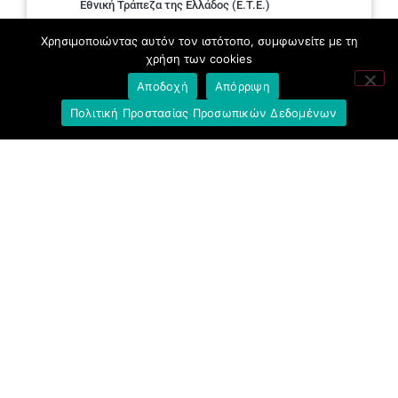
Εθνική Τράπεζα της Ελλάδος (E.T.E.)
Ελληνική Ένωση Τραπεζών
Χρησιμοποιώντας αυτόν τον ιστότοπο, συμφωνείτε με τη
χρήση των cookies
Σύλλογος με παιδιά Α.με.Α. εργαζομένων και
Αποδοχή
Απόρριψη
συνταξιούχων Ε.Τ.Ε.
Πολιτική Προστασίας Προσωπικών Δεδομένων
Υπουργείο Εργασίας και Κοινωνικών
Υποθέσεων
Δημοκρατική Συνδικαλιστική Ενότητα
Εργαζομένων στην Εθνική Τράπεζα
(ΔΗ.ΣΥ.Ε.)
Ανοιχτή Γραμμή με το Συνάδελφο
Μπροστά Για Τον Συνάδελφο