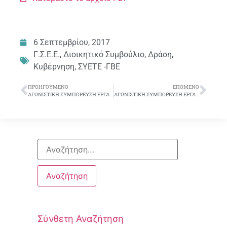
6 Σεπτεμβρίου, 2017
Γ.Σ.Ε.Ε.
,
Διοικητικό Συμβούλιο
,
Δράση
,
Κυβέρνηση
,
ΣΥΕΤΕ -ΓΒΕ
ΠΡΟΗΓΟΎΜΕΝΟ
ΕΠΌΜΕΝΟ
ΑΓΩΝΙΣΤΙΚΗ ΣΥΜΠΟΡΕΥΣΗ ΕΡΓΑΖΟΜΕΝΩΝ ΚΑΙ ΣΥΝΤΑΞΙΟΥΧΩΝ ΓΙΑ ΤΟΝ Λ.Ε.Π.Ε.Τ.Ε., ΤΟ Τ.Υ.Π.Ε.Τ.,ΤΙΣ ΖΩΕΣ ΜΑΣ…
ΑΓΩΝΙΣΤΙΚΗ ΣΥΜΠΟΡΕΥΣΗ ΕΡΓΑΖΟΜΕΝΩΝ ΚΑΙ ΣΥΝΤΑΞΙΟΥΧΩΝ ΓΙΑ ΤΟΝ Λ.Ε.Π.Ε.Τ.Ε., ΤΟ Τ.Υ.Π.Ε.Τ.,ΤΙΣ ΖΩΕΣ ΜΑΣ…
Σύνθετη Αναζήτηση