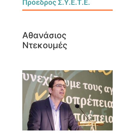
Πρόεδρος Σ.Υ.Ε.Τ.Ε.
Αθανάσιος
Ντεκουμές