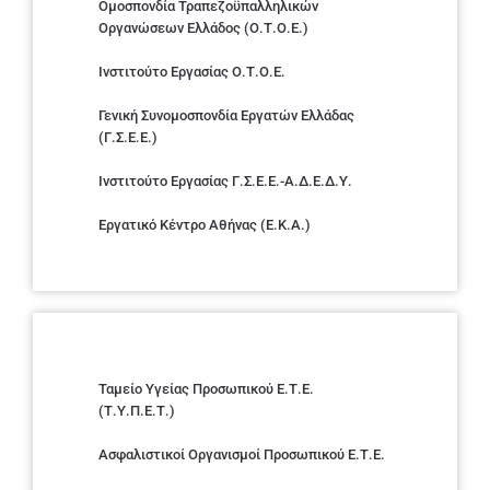
Ομοσπονδία Τραπεζοϋπαλληλικών
Οργανώσεων Ελλάδος (Ο.Τ.Ο.Ε.)
Ινστιτούτο Εργασίας Ο.Τ.Ο.Ε.
Γενική Συνομοσπονδία Εργατών Ελλάδας
(Γ.Σ.Ε.Ε.)
Ινστιτούτο Εργασίας Γ.Σ.Ε.Ε.-Α.Δ.Ε.Δ.Υ.
Εργατικό Κέντρο Αθήνας (Ε.Κ.Α.)
Ταμείο Υγείας Προσωπικού Ε.Τ.Ε.
(Τ.Υ.Π.Ε.Τ.)
Ασφαλιστικοί Οργανισμοί Προσωπικού Ε.Τ.Ε.