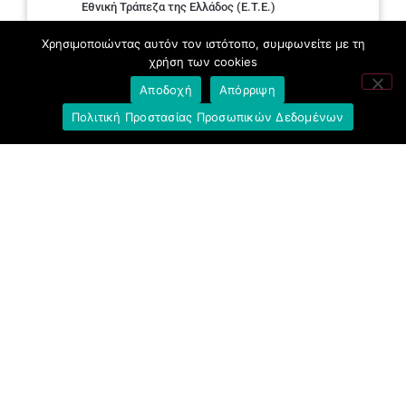
Εθνική Τράπεζα της Ελλάδος (E.T.E.)
Χρησιμοποιώντας αυτόν τον ιστότοπο, συμφωνείτε με τη
Ελληνική Ένωση Τραπεζών
χρήση των cookies
Σύλλογος με παιδιά Α.με.Α. εργαζομένων και
Αποδοχή
Απόρριψη
συνταξιούχων Ε.Τ.Ε.
Πολιτική Προστασίας Προσωπικών Δεδομένων
Υπουργείο Εργασίας και Κοινωνικών
Υποθέσεων
Δημοκρατική Συνδικαλιστική Ενότητα
Εργαζομένων στην Εθνική Τράπεζα
(ΔΗ.ΣΥ.Ε.)
Ανοιχτή Γραμμή με το Συνάδελφο
Μπροστά Για Τον Συνάδελφο