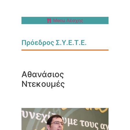
Menu Λέσχης
Πρόεδρος Σ.Υ.Ε.Τ.Ε.
Αθανάσιος
Ντεκουμές