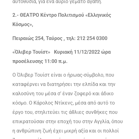
αυτοθυσία, για ένα αύριο γεμάτο αγάπη.
2.- ΘΕΑΤΡΟ Κέντρο Πολιτισμού «Ελληνικός
Κόσμος»,
Πειραιώς 254, Ταύρος , τηλ: 212 254 0300
«Όλιβερ Τουίστ» Κυριακή 11/12/2022 ώρα
προσέλευσης 11:00 π.μ.
Ο Όλιβερ Τουίστ είναι ο ήρωας-σύμβολο, που
καταφέρνει να διατηρήσει την ελπίδα και την
καλοσύνη του μέσα σ’ έναν ζοφερό και άδικο
κόσμο. Ο Κάρολος Ντίκενς, μέσα από αυτό το
έργο του, στηλιτεύει τις άθλιες συνθήκες που
επικρατούσαν στην εποχή του στην Αγγλία, όπου
η ανθρώπινη ζωή έχει μικρή αξία και οι πολλοί