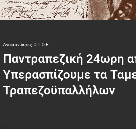
Ανακοινώσεις Ο.Τ.Ο.Ε.
Παντραπεζική 24ωρη α
Υπερασπίζουμε τα Ταμε
Τραπεζοϋπαλλήλων