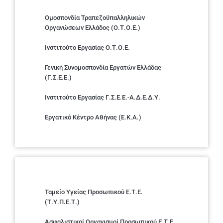
Ομοσπονδία Τραπεζοϋπαλληλικών
Οργανώσεων Ελλάδος (Ο.Τ.Ο.Ε.)
Ινστιτούτο Εργασίας Ο.Τ.Ο.Ε.
Γενική Συνομοσπονδία Εργατών Ελλάδας
(Γ.Σ.Ε.Ε.)
Ινστιτούτο Εργασίας Γ.Σ.Ε.Ε.-Α.Δ.Ε.Δ.Υ.
Εργατικό Κέντρο Αθήνας (Ε.Κ.Α.)
Ταμείο Υγείας Προσωπικού Ε.Τ.Ε.
(Τ.Υ.Π.Ε.Τ.)
Ασφαλιστικοί Οργανισμοί Προσωπικού Ε.Τ.Ε.