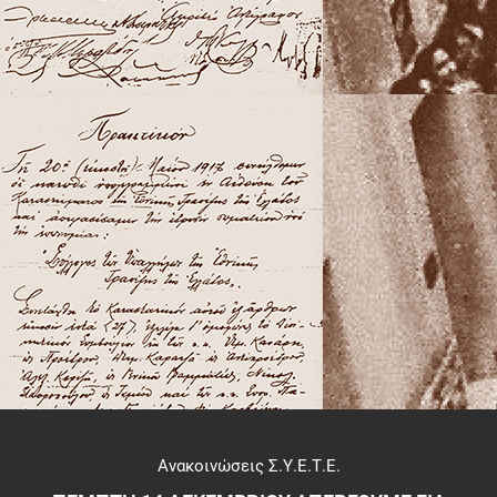
Ανακοινώσεις Σ.Υ.Ε.Τ.Ε.